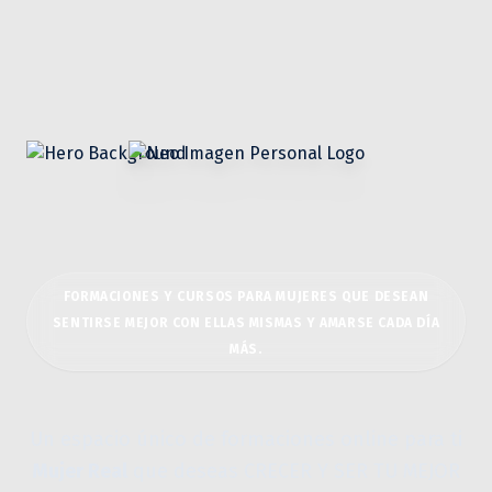
Neo Imagen Personal
FORMACIONES Y CURSOS PARA MUJERES QUE DESEAN
SENTIRSE MEJOR CON ELLAS MISMAS Y AMARSE CADA DÍA
MÁS.
Un espacio único de formaciones online para ti
Mujer Real
que deseas CRECER Y SER TU MEJOR